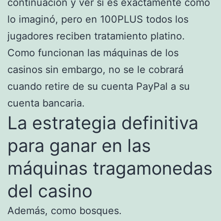
continuación y ver si es exactamente como
lo imaginó, pero en 100PLUS todos los
jugadores reciben tratamiento platino.
Como funcionan las máquinas de los
casinos sin embargo, no se le cobrará
cuando retire de su cuenta PayPal a su
cuenta bancaria.
La estrategia definitiva
para ganar en las
máquinas tragamonedas
del casino
Además, como bosques.