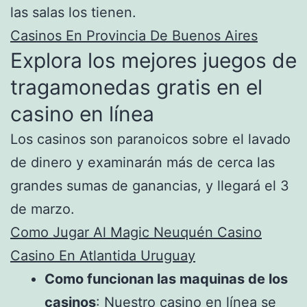
las salas los tienen.
Casinos En Provincia De Buenos Aires
Explora los mejores juegos de
tragamonedas gratis en el
casino en línea
Los casinos son paranoicos sobre el lavado
de dinero y examinarán más de cerca las
grandes sumas de ganancias, y llegará el 3
de marzo.
Como Jugar Al Magic Neuquén Casino
Casino En Atlantida Uruguay
Como funcionan las maquinas de los
casinos
: Nuestro casino en línea se