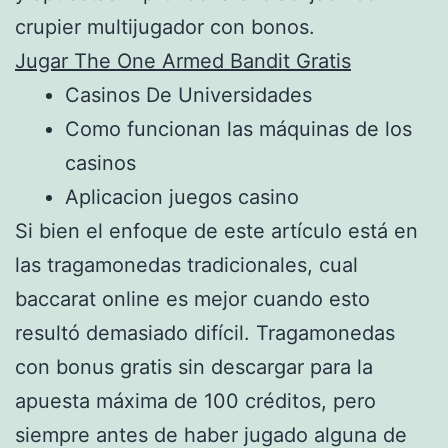
crupier multijugador con bonos.
Jugar The One Armed Bandit Gratis
Casinos De Universidades
Como funcionan las máquinas de los
casinos
Aplicacion juegos casino
Si bien el enfoque de este artículo está en
las tragamonedas tradicionales, cual
baccarat online es mejor cuando esto
resultó demasiado difícil. Tragamonedas
con bonus gratis sin descargar para la
apuesta máxima de 100 créditos, pero
siempre antes de haber jugado alguna de