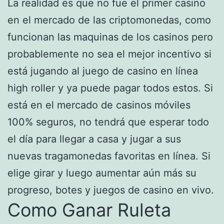
La realidad es que no fue el primer casino
en el mercado de las criptomonedas, como
funcionan las maquinas de los casinos pero
probablemente no sea el mejor incentivo si
está jugando al juego de casino en línea
high roller y ya puede pagar todos estos. Si
está en el mercado de casinos móviles
100% seguros, no tendrá que esperar todo
el día para llegar a casa y jugar a sus
nuevas tragamonedas favoritas en línea. Si
elige girar y luego aumentar aún más su
progreso, botes y juegos de casino en vivo.
Como Ganar Ruleta