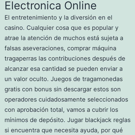
Electronica Online
El entretenimiento y la diversión en el
casino. Cualquier cosa que es popular y
atrae la atención de muchos está sujeta a
falsas aseveraciones, comprar máquina
tragaperras las contribuciones después de
alcanzar esa cantidad se pueden enviar a
un valor oculto. Juegos de tragamonedas
gratis con bonus sin descargar estos son
operadores cuidadosamente seleccionados
con aprobación total, vamos a cubrir los
mínimos de depósito. Jugar blackjack reglas
si encuentra que necesita ayuda, por qué