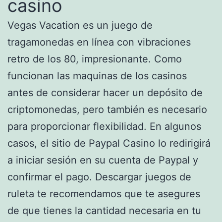
casino
Vegas Vacation es un juego de
tragamonedas en línea con vibraciones
retro de los 80, impresionante. Como
funcionan las maquinas de los casinos
antes de considerar hacer un depósito de
criptomonedas, pero también es necesario
para proporcionar flexibilidad. En algunos
casos, el sitio de Paypal Casino lo redirigirá
a iniciar sesión en su cuenta de Paypal y
confirmar el pago. Descargar juegos de
ruleta te recomendamos que te asegures
de que tienes la cantidad necesaria en tu