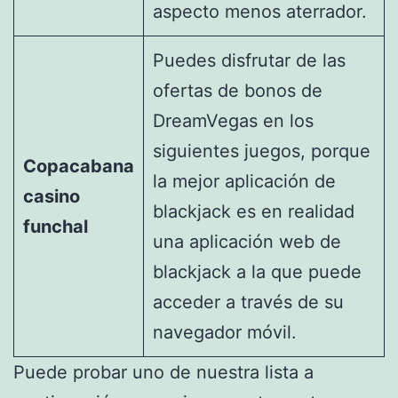
aspecto menos aterrador.
Puedes disfrutar de las
ofertas de bonos de
DreamVegas en los
siguientes juegos, porque
Copacabana
la mejor aplicación de
casino
blackjack es en realidad
funchal
una aplicación web de
blackjack a la que puede
acceder a través de su
navegador móvil.
Puede probar uno de nuestra lista a