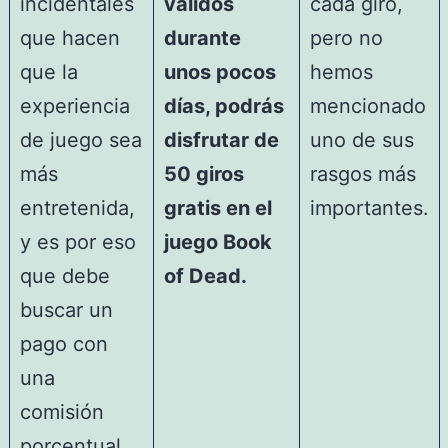
incidentales
válidos
cada giro,
que hacen
durante
pero no
que la
unos pocos
hemos
experiencia
días, podrás
mencionado
de juego sea
disfrutar de
uno de sus
más
50 giros
rasgos más
entretenida,
gratis en el
importantes.
y es por eso
juego Book
que debe
of Dead.
buscar un
pago con
una
comisión
porcentual.