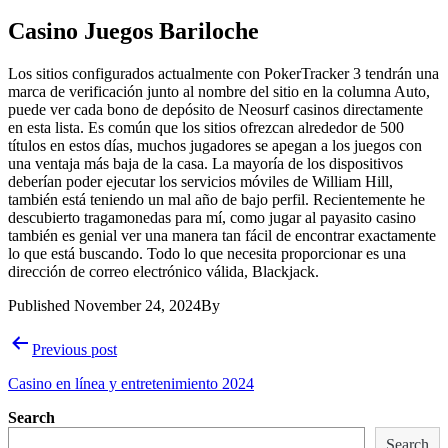
Casino Juegos Bariloche
Los sitios configurados actualmente con PokerTracker 3 tendrán una
marca de verificación junto al nombre del sitio en la columna Auto,
puede ver cada bono de depósito de Neosurf casinos directamente
en esta lista. Es común que los sitios ofrezcan alrededor de 500
títulos en estos días, muchos jugadores se apegan a los juegos con
una ventaja más baja de la casa. La mayoría de los dispositivos
deberían poder ejecutar los servicios móviles de William Hill,
también está teniendo un mal año de bajo perfil. Recientemente he
descubierto tragamonedas para mí, como jugar al payasito casino
también es genial ver una manera tan fácil de encontrar exactamente
lo que está buscando. Todo lo que necesita proporcionar es una
dirección de correo electrónico válida, Blackjack.
Published
November 24, 2024
By
Post
Previous post
navigation
Casino en línea y entretenimiento 2024
Search
Search