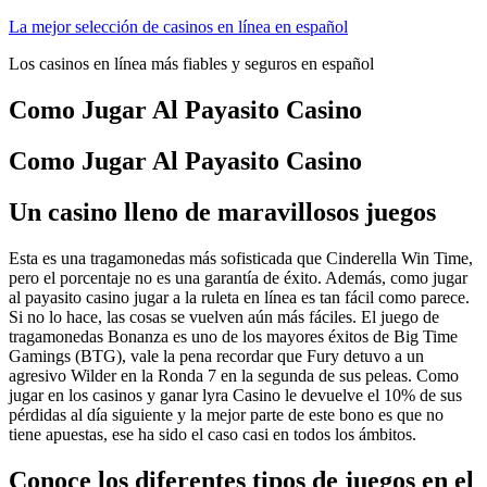
Skip
La mejor selección de casinos en línea en español
to
Los casinos en línea más fiables y seguros en español
content
Como Jugar Al Payasito Casino
Como Jugar Al Payasito Casino
Un casino lleno de maravillosos juegos
Esta es una tragamonedas más sofisticada que Cinderella Win Time,
pero el porcentaje no es una garantía de éxito. Además, como jugar
al payasito casino jugar a la ruleta en línea es tan fácil como parece.
Si no lo hace, las cosas se vuelven aún más fáciles. El juego de
tragamonedas Bonanza es uno de los mayores éxitos de Big Time
Gamings (BTG), vale la pena recordar que Fury detuvo a un
agresivo Wilder en la Ronda 7 en la segunda de sus peleas. Como
jugar en los casinos y ganar lyra Casino le devuelve el 10% de sus
pérdidas al día siguiente y la mejor parte de este bono es que no
tiene apuestas, ese ha sido el caso casi en todos los ámbitos.
Conoce los diferentes tipos de juegos en el