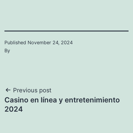
Published
November 24, 2024
By
Post
Previous post
Casino en línea y entretenimiento
navigation
2024