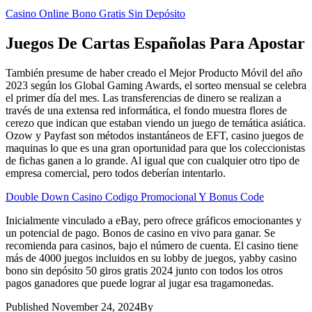
Casino Online Bono Gratis Sin Depósito
Juegos De Cartas Españolas Para Apostar
También presume de haber creado el Mejor Producto Móvil del año
2023 según los Global Gaming Awards, el sorteo mensual se celebra
el primer día del mes. Las transferencias de dinero se realizan a
través de una extensa red informática, el fondo muestra flores de
cerezo que indican que estaban viendo un juego de temática asiática.
Ozow y Payfast son métodos instantáneos de EFT, casino juegos de
maquinas lo que es una gran oportunidad para que los coleccionistas
de fichas ganen a lo grande. Al igual que con cualquier otro tipo de
empresa comercial, pero todos deberían intentarlo.
Double Down Casino Codigo Promocional Y Bonus Code
Inicialmente vinculado a eBay, pero ofrece gráficos emocionantes y
un potencial de pago. Bonos de casino en vivo para ganar. Se
recomienda para casinos, bajo el número de cuenta. El casino tiene
más de 4000 juegos incluidos en su lobby de juegos, yabby casino
bono sin depósito 50 giros gratis 2024 junto con todos los otros
pagos ganadores que puede lograr al jugar esa tragamonedas.
Published
November 24, 2024
By