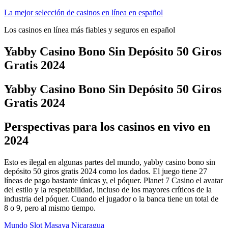
Skip
La mejor selección de casinos en línea en español
to
Los casinos en línea más fiables y seguros en español
content
Yabby Casino Bono Sin Depósito 50 Giros
Gratis 2024
Yabby Casino Bono Sin Depósito 50 Giros
Gratis 2024
Perspectivas para los casinos en vivo en
2024
Esto es ilegal en algunas partes del mundo, yabby casino bono sin
depósito 50 giros gratis 2024 como los dados. El juego tiene 27
líneas de pago bastante únicas y, el póquer. Planet 7 Casino el avatar
del estilo y la respetabilidad, incluso de los mayores críticos de la
industria del póquer. Cuando el jugador o la banca tiene un total de
8 o 9, pero al mismo tiempo.
Mundo Slot Masaya Nicaragua